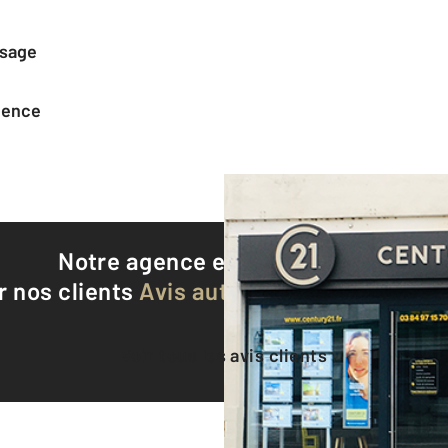
ssage
agence
Notre agence est notée
9,3/10
r nos clients
Avis authentifiés par Qualite
Voir tous les avis clients