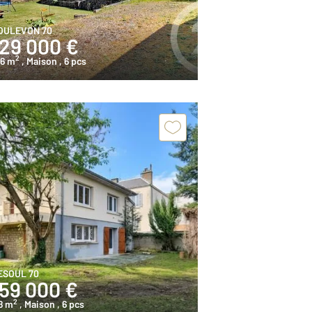
OULEVON 70
129 000 €
2
46 m
, Maison
, 6 pcs
ESOUL 70
159 000 €
2
8 m
, Maison
, 6 pcs