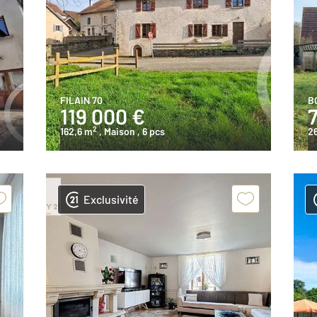
FILAIN 70
B
119 000 €
2
162,6 m
, Maison
, 6 pcs
2
Exclusivité