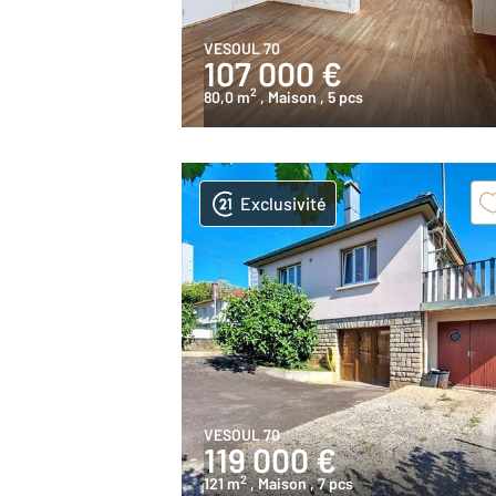
VESOUL 70
107 000 €
2
80,0 m
, Maison
, 5 pcs
Exclusivité
VESOUL 70
119 000 €
2
121 m
, Maison
, 7 pcs