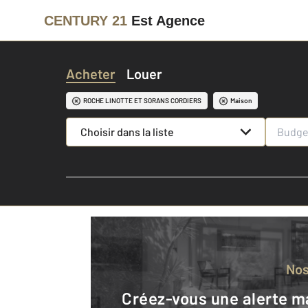
CENTURY 21
Est Agence
Acheter
Louer
ROCHE LINOTTE ET SORANS CORDIERS
Maison
Choisir dans la liste
No
Créez-vous une alerte mail pour être averti quand une annonce est en ligne et consultez la