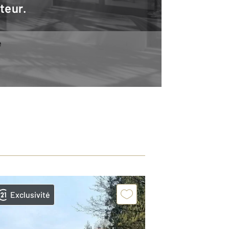
teur.
e
Exclusivité